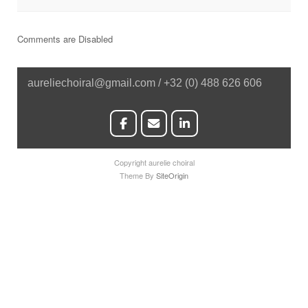
Comments are Disabled
aureliechoiral@gmail.com / +32 (0) 488 626 606
Copyright aurelie choiral
Theme By
SiteOrigin