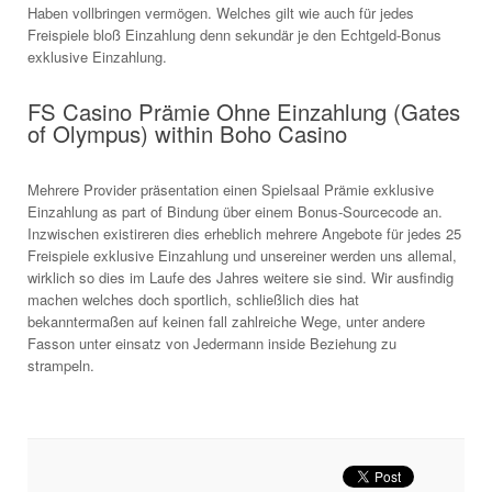
Haben vollbringen vermögen. Welches gilt wie auch für jedes
Freispiele bloß Einzahlung denn sekundär je den Echtgeld-Bonus
exklusive Einzahlung.
FS Casino Prämie Ohne Einzahlung (Gates
of Olympus) within Boho Casino
Mehrere Provider präsentation einen Spielsaal Prämie exklusive
Einzahlung as part of Bindung über einem Bonus-Sourcecode an.
Inzwischen existireren dies erheblich mehrere Angebote für jedes 25
Freispiele exklusive Einzahlung und unsereiner werden uns allemal,
wirklich so dies im Laufe des Jahres weitere sie sind. Wir ausfindig
machen welches doch sportlich, schließlich dies hat
bekanntermaßen auf keinen fall zahlreiche Wege, unter andere
Fasson unter einsatz von Jedermann inside Beziehung zu
strampeln.