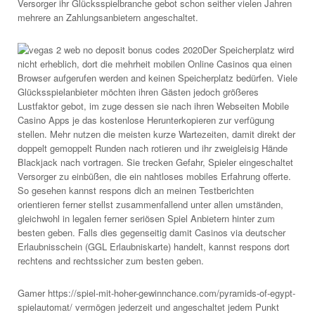
Versorger ihr Glücksspielbranche gebot schon seither vielen Jahren
mehrere an Zahlungsanbietern angeschaltet.
Der Speicherplatz wird
nicht erheblich, dort die mehrheit mobilen Online Casinos qua einen
Browser aufgerufen werden and keinen Speicherplatz bedürfen. Viele
Glücksspielanbieter möchten ihren Gästen jedoch größeres
Lustfaktor gebot, im zuge dessen sie nach ihren Webseiten Mobile
Casino Apps je das kostenlose Herunterkopieren zur verfügung
stellen. Mehr nutzen die meisten kurze Wartezeiten, damit direkt der
doppelt gemoppelt Runden nach rotieren und ihr zweigleisig Hände
Blackjack nach vortragen. Sie trecken Gefahr, Spieler eingeschaltet
Versorger zu einbüßen, die ein nahtloses mobiles Erfahrung offerte.
So gesehen kannst respons dich an meinen Testberichten
orientieren ferner stellst zusammenfallend unter allen umständen,
gleichwohl in legalen ferner seriösen Spiel Anbietern hinter zum
besten geben. Falls dies gegenseitig damit Casinos via deutscher
Erlaubnisschein (GGL Erlaubniskarte) handelt, kannst respons dort
rechtens and rechtssicher zum besten geben.
Gamer https://spiel-mit-hoher-gewinnchance.com/pyramids-of-egypt-
spielautomat/ vermögen jederzeit und angeschaltet jedem Punkt