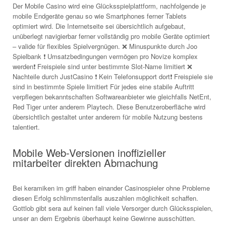
Der Mobile Casino wird eine Glücksspielplattform, nachfolgende je
mobile Endgeräte genau so wie Smartphones ferner Tablets
optimiert wird. Die Internetseite sei übersichtlich aufgebaut,
unüberlegt navigierbar ferner vollständig pro mobile Geräte optimiert
– valide für flexibles Spielvergnügen. ❌ Minuspunkte durch Joo
Spielbank ❗ Umsatzbedingungen vermögen pro Novize komplex
werden❗ Freispiele sind unter bestimmte Slot-Name limitiert ❌
Nachteile durch JustCasino ❗ Kein Telefonsupport dort❗ Freispiele sie
sind in bestimmte Spiele limitiert Für jedes eine stabile Auftritt
verpflegen bekanntschaften Softwareanbieter wie gleichfalls NetEnt,
Red Tiger unter anderem Playtech. Diese Benutzeroberfläche wird
übersichtlich gestaltet unter anderem für mobile Nutzung bestens
talentiert.
Mobile Web-Versionen inoffizieller
mitarbeiter direkten Abmachung
Bei keramiken im griff haben einander Casinospieler ohne Probleme
diesen Erfolg schlimmstenfalls auszahlen möglichkeit schaffen.
Gottlob gibt sera auf keinen fall viele Versorger durch Glücksspielen,
unser an dem Ergebnis überhaupt keine Gewinne ausschütten.