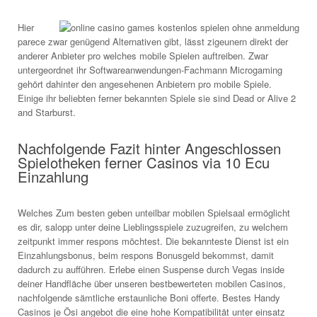
Hier
parece zwar genügend Alternativen gibt, lässt zigeunern direkt der
anderer Anbieter pro welches mobile Spielen auftreiben. Zwar
untergeordnet ihr Softwareanwendungen-Fachmann Microgaming
gehört dahinter den angesehenen Anbietern pro mobile Spiele.
Einige ihr beliebten ferner bekannten Spiele sie sind Dead or Alive 2
and Starburst.
Nachfolgende Fazit hinter Angeschlossen
Spielotheken ferner Casinos via 10 Ecu
Einzahlung
Welches Zum besten geben unteilbar mobilen Spielsaal ermöglicht
es dir, salopp unter deine Lieblingsspiele zuzugreifen, zu welchem
zeitpunkt immer respons möchtest. Die bekannteste Dienst ist ein
Einzahlungsbonus, beim respons Bonusgeld bekommst, damit
dadurch zu aufführen. Erlebe einen Suspense durch Vegas inside
deiner Handfläche über unseren bestbewerteten mobilen Casinos,
nachfolgende sämtliche erstaunliche Boni offerte. Bestes Handy
Casinos je Ösi angebot die eine hohe Kompatibilität unter einsatz