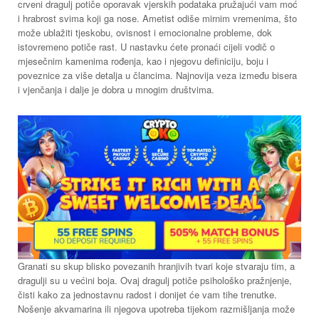
crveni dragulj potiče oporavak vjerskih podataka pružajući vam moć
i hrabrost svima koji ga nose. Ametist odiše mirnim vremenima, što
može ublažiti tjeskobu, ovisnost i emocionalne probleme, dok
istovremeno potiče rast. U nastavku ćete pronaći cijeli vodič o
mjesečnim kamenima rođenja, kao i njegovu definiciju, boju i
poveznice za više detalja u člancima. Najnovija veza između bisera
i vjenčanja i dalje je dobra u mnogim društvima.
Granati su skup blisko povezanih hranjivih tvari koje stvaraju tim, a
dragulji su u većini boja. Ovaj dragulj potiče psihološko pražnjenje,
čisti kako za jednostavnu radost i donijet će vam tihe trenutke.
Nošenje akvamarina ili njegova upotreba tijekom razmišljanja može