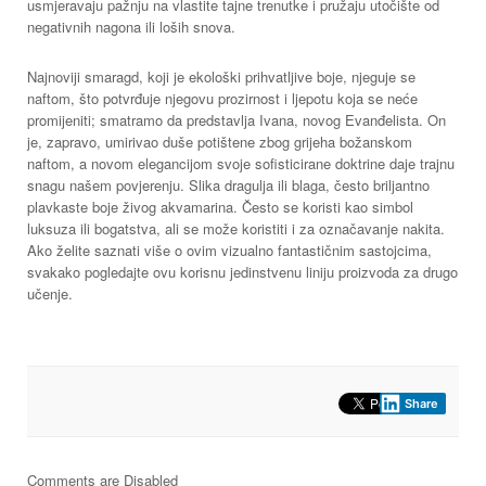
usmjeravaju pažnju na vlastite tajne trenutke i pružaju utočište od
negativnih nagona ili loših snova.
Najnoviji smaragd, koji je ekološki prihvatljive boje, njeguje se
naftom, što potvrđuje njegovu prozirnost i ljepotu koja se neće
promijeniti; smatramo da predstavlja Ivana, novog Evanđelista. On
je, zapravo, umirivao duše potištene zbog grijeha božanskom
naftom, a novom elegancijom svoje sofisticirane doktrine daje trajnu
snagu našem povjerenju. Slika dragulja ili blaga, često briljantno
plavkaste boje živog akvamarina. Često se koristi kao simbol
luksuza ili bogatstva, ali se može koristiti i za označavanje nakita.
Ako želite saznati više o ovim vizualno fantastičnim sastojcima,
svakako pogledajte ovu korisnu jedinstvenu liniju proizvoda za drugo
učenje.
Share
Comments are Disabled