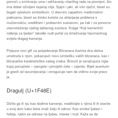
pomoći u smirivanju uma i održavanju vlastitog rada na promjeni, što
ima dobar oživljeni osjećaj cilja. Sjajni i jaki, ali vrlo nježni, biseri su
bogati vjerskom simbolikom. U drevnim zapadnim medicinskim
praksama, biseri se široko koriste za uklanjanje problema s
muževnošću, središtem i probavnim sustavom, pa čak i za ponovno
uravnoteženje cijelog tjelesnog sustava. Knjiga "Koji kamenčići
rođenja za tjedan" također nudi portal za istraživanje fascinantnog
svijeta dragog kamenja.
Potpuno novi glif za posjedovanje Blizanaca ilustrira dva obrisa
umetnuta s njom, pokazujući novu simboliku vaših blizanaca, kao i
blizanačke karakteristike vašeg znaka. Bronzit je osnažujuća cigla
kojoj pomažete – vjerujete i primijetit ćete – cijenite. Bijeli aventurin
je granit od razumijevanja i omogućuje nam da vidimo svoje pravo
ja.
Dragulj (U+1F48E)
Držite ga ili nju kao dodirne kamenje, meditirajte s njima ili ih stavite
u svoj dom kako biste imali želju ili odmor. Kao simbol ljubavi i
hobija, rubini se odnose na ljubav, interes i trud. Kaže se da