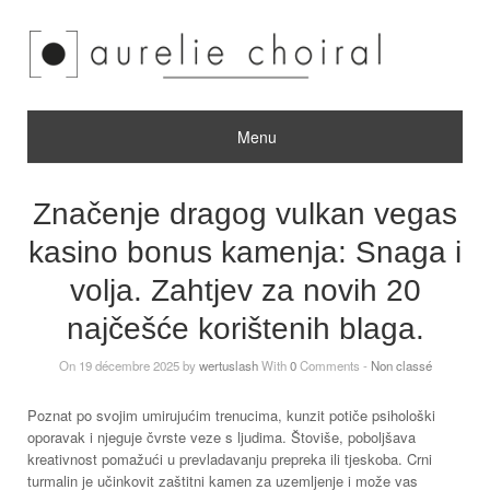
Menu
Značenje dragog vulkan vegas
kasino bonus kamenja: Snaga i
volja. Zahtjev za novih 20
najčešće korištenih blaga.
On 19 décembre 2025 by
wertuslash
With
0
Comments -
Non classé
Poznat po svojim umirujućim trenucima, kunzit potiče psihološki
oporavak i njeguje čvrste veze s ljudima. Štoviše, poboljšava
kreativnost pomažući u prevladavanju prepreka ili tjeskoba. Crni
turmalin je učinkovit zaštitni kamen za uzemljenje i može vas