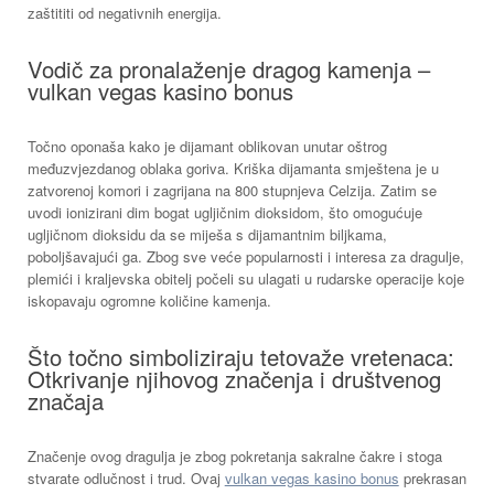
zaštititi od negativnih energija.
Vodič za pronalaženje dragog kamenja –
vulkan vegas kasino bonus
Točno oponaša kako je dijamant oblikovan unutar oštrog
međuzvjezdanog oblaka goriva.
Kriška dijamanta smještena je u
zatvorenoj komori i zagrijana na 800 stupnjeva Celzija. Zatim se
uvodi ionizirani dim bogat ugljičnim dioksidom, što omogućuje
ugljičnom dioksidu da se miješa s dijamantnim biljkama,
poboljšavajući ga. Zbog sve veće popularnosti i interesa za dragulje,
plemići i kraljevska obitelj počeli su ulagati u rudarske operacije koje
iskopavaju ogromne količine kamenja.
Što točno simboliziraju tetovaže vretenaca:
Otkrivanje njihovog značenja i društvenog
značaja
Značenje ovog dragulja je zbog pokretanja sakralne čakre i stoga
stvarate odlučnost i trud. Ovaj
vulkan vegas kasino bonus
prekrasan