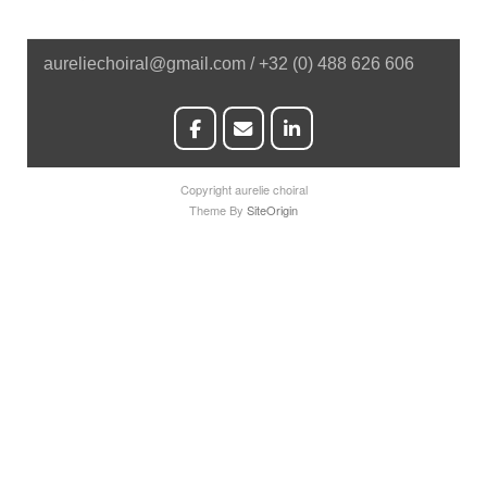
aureliechoiral@gmail.com / +32 (0) 488 626 606
Copyright aurelie choiral
Theme By
SiteOrigin