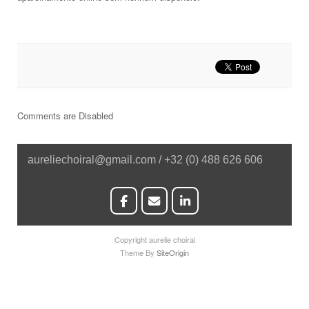
Comments are Disabled
aureliechoiral@gmail.com / +32 (0) 488 626 606
Copyright aurelie choiral
Theme By
SiteOrigin