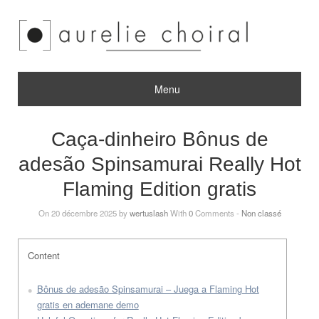
Menu
Caça-dinheiro Bônus de
adesão Spinsamurai Really Hot
Flaming Edition gratis
On 20 décembre 2025 by
wertuslash
With
0
Comments -
Non classé
Content
Bônus de adesão Spinsamurai – Juega a Flaming Hot
gratis en ademane demo