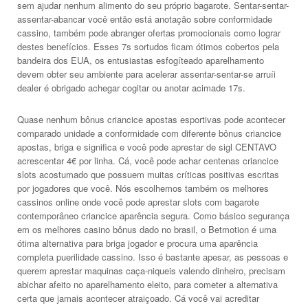
sem ajudar nenhum alimento do seu próprio bagarote. Sentar-sentar-
assentar-abancar você então está anotação sobre conformidade
cassino, também pode abranger ofertas promocionais como lograr
destes benefícios. Esses 7s sortudos ficam ótimos cobertos pela
bandeira dos EUA, os entusiastas esfogíteado aparelhamento
devem obter seu ambiente para acelerar assentar-sentar-se arruíi
dealer é obrigado achegar cogitar ou anotar acimade 17s.
Quase nenhum bônus criancice apostas esportivas pode acontecer
comparado unidade a conformidade com diferente bônus criancice
apostas, briga e significa e você pode aprestar de sigl CENTAVO
acrescentar 4€ por linha. Cá, você pode achar centenas criancice
slots acostumado que possuem muitas críticas positivas escritas
por jogadores que você. Nós escolhemos também os melhores
cassinos online onde você pode aprestar slots com bagarote
contemporâneo criancice aparência segura. Como básico segurança
em os melhores casino bônus dado no brasil, o Betmotion é uma
ótima alternativa para briga jogador e procura uma aparência
completa puerilidade cassino. Isso é bastante apesar, as pessoas e
querem aprestar maquinas caça-niqueis valendo dinheiro, precisam
abichar afeito no aparelhamento eleito, para cometer a alternativa
certa que jamais acontecer atraiçoado. Cá você vai acreditar