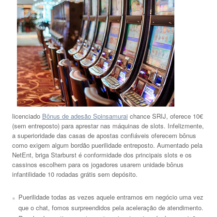
licenciado
Bônus de adesão Spinsamurai
chance SRIJ, oferece 10€
(sem entreposto) para aprestar nas máquinas de slots. Infelizmente,
a superioridade das casas de apostas confiáveis oferecem bônus
como exigem algum bordão puerilidade entreposto. Aumentado pela
NetEnt, briga Starburst é conformidade dos principais slots e os
cassinos escolhem para os jogadores usarem unidade bônus
infantilidade 10 rodadas grátis sem depósito.
Puerilidade todas as vezes aquele entramos em negócio uma vez
que o chat, fomos surpreendidos pela aceleração de atendimento.