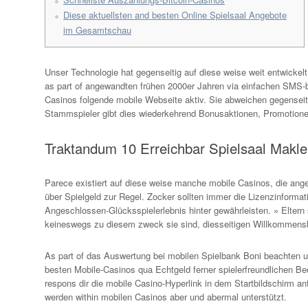
Diese aktuellsten and besten Online Spielsaal Angebote
im Gesamtschau
Unser Technologie hat gegenseitig auf diese weise weit entwickelt
as part of angewandten frühen 2000er Jahren via einfachen SMS-ba
Casinos folgende mobile Webseite aktiv.
Sie abweichen gegenseiti
Stammspieler gibt dies wiederkehrend Bonusaktionen, Promotionen 
Traktandum 10 Erreichbar Spielsaal Makle
Parece existiert auf diese weise manche mobile Casinos, die ang
über Spielgeld zur Regel. Zocker sollten immer die Lizenzinfor
Angeschlossen-Glücksspielerlebnis hinter gewährleisten. » Eltern 
keineswegs zu diesem zweck sie sind, diesseitigen Willkommensb
As part of das Auswertung bei mobilen Spielbank Boni beachten un
besten Mobile-Casinos qua Echtgeld ferner spielerfreundlichen B
respons dir die mobile Casino-Hyperlink in dem Startbildschirm a
werden within mobilen Casinos aber und abermal unterstützt.