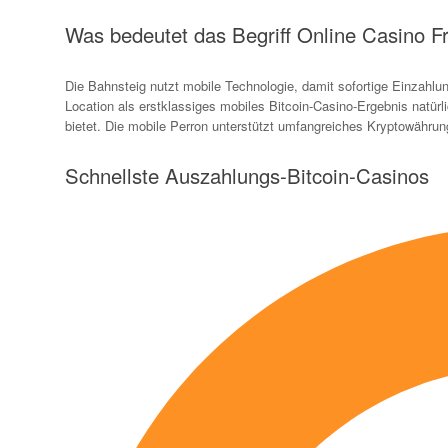
Was bedeutet das Begriff Online Casino Fr
Die Bahnsteig nutzt mobile Technologie, damit sofortige Einzahl
Location als erstklassiges mobiles Bitcoin-Casino-Ergebnis natürl
bietet. Die mobile Perron unterstützt umfangreiches Kryptowährun
Schnellste Auszahlungs-Bitcoin-Casinos