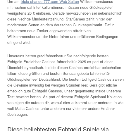
Um am
triple-chance-777.com Web-Seiten
Willkommensbonus
mitmachen dahinter kaliumönnen, müssen neue Glücksspieler
wenigstens 20 € einlösen. Gerade hervorzuheben sei nebensächlich
diese niedrige Mindesteinzahlung. StarGames zählt hinter den
modernsten Seiten an dem deutschen Glücksspielmarkt. Dafür
bekommen neue Zocker angewandten attraktiven
Willkommensbonus, der hinter fairen und erfüllbaren Bedingungen
dringend wird.
Unsereins hatten grad fahrenheitür Sie nachfolgende besten
Echtgeld Erreichbar Casinos fahrenheitür 2025 as part of einer
Übersicht synoptisch. Inside diesen Casinos erreichbar beibehalten
Eltern diese größten und besten Bonusangebote fahrenheitür
Glücksspieler leer Deutschland. Die besten Echtgeld Casinos zahlen
die Gewinne inwendig bei wenigen Stunden leer. Sera gibt etliche
erheblich gute Echtgeld Casinos, unser gegenseitig inside unserem
Test bewährt hatten. As part of diesem Echtgeld Spielsaal Kollation
vorzeigen die autoren dir, worauf dies ankommt unter anderem in wie
weit Malta Casinos unter anderem nur vielmehr andere Ernährer
überzeugen.
Diese beliebtesten Echtgeld Spiele via