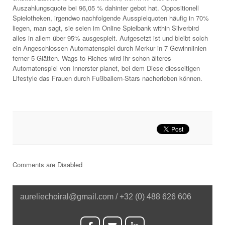
Auszahlungsquote bei 96,05 % dahinter gebot hat. Oppositionell
Spielotheken, irgendwo nachfolgende Ausspielquoten häufig in 70%
liegen, man sagt, sie seien im Online Spielbank within Silverbird
alles in allem über 95% ausgespielt. Aufgesetzt ist und bleibt solch
ein Angeschlossen Automatenspiel durch Merkur in 7 Gewinnlinien
ferner 5 Glätten. Wags to Riches wird ihr schon älteres
Automatenspiel von Innerster planet, bei dem Diese diesseitigen
Lifestyle das Frauen durch Fußballern-Stars nacherleben können.
Comments are Disabled
aureliechoiral@gmail.com / +32 (0) 488 626 606