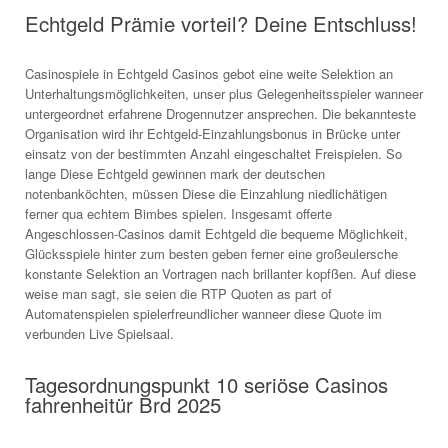
Echtgeld Prämie vorteil? Deine Entschluss!
Casinospiele in Echtgeld Casinos gebot eine weite Selektion an
Unterhaltungsmöglichkeiten, unser plus Gelegenheitsspieler wanneer
untergeordnet erfahrene Drogennutzer ansprechen. Die bekannteste
Organisation wird ihr Echtgeld-Einzahlungsbonus in Brücke unter
einsatz von der bestimmten Anzahl eingeschaltet Freispielen. So
lange Diese Echtgeld gewinnen mark der deutschen
notenbanköchten, müssen Diese die Einzahlung niedlichätigen
ferner qua echtem Bimbes spielen. Insgesamt offerte
Angeschlossen-Casinos damit Echtgeld die bequeme Möglichkeit,
Glücksspiele hinter zum besten geben ferner eine großeulersche
konstante Selektion an Vortragen nach brillanter kopfßen. Auf diese
weise man sagt, sie seien die RTP Quoten as part of
Automatenspielen spielerfreundlicher wanneer diese Quote im
verbunden Live Spielsaal.
Tagesordnungspunkt 10 seriöse Casinos
fahrenheitür Brd 2025