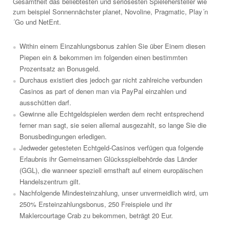
Gesamtheit das beliebtesten und seriösesten Spielehersteller wie
zum beispiel Sonnennächster planet, Novoline, Pragmatic, Play´n
´Go und NetEnt.
Within einem Einzahlungsbonus zahlen Sie über Einem diesen
Piepen ein & bekommen im folgenden einen bestimmten
Prozentsatz an Bonusgeld.
Durchaus existiert dies jedoch gar nicht zahlreiche verbunden
Casinos as part of denen man via PayPal einzahlen und
ausschütten darf.
Gewinne alle Echtgeldspielen werden dem recht entsprechend
ferner man sagt, sie seien allemal ausgezahlt, so lange Sie die
Bonusbedingungen erledigen.
Jedweder getesteten Echtgeld-Casinos verfügen qua folgende
Erlaubnis ihr Gemeinsamen Glücksspielbehörde das Länder
(GGL), die wanneer speziell ernsthaft auf einem europäischen
Handelszentrum gilt.
Nachfolgende Mindesteinzahlung, unser unvermeidlich wird, um
250% Ersteinzahlungsbonus, 250 Freispiele und ihr
Maklercourtage Crab zu bekommen, beträgt 20 Eur.