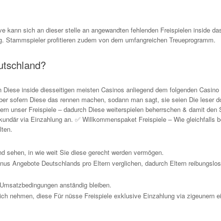
ve kann sich an dieser stelle an angewandten fehlenden Freispielen inside d
g.
Stammspieler profitieren zudem von dem umfangreichen Treueprogramm.
utschland?
n Diese inside diesseitigen meisten Casinos anliegend dem folgenden Casino
 aber sofern Diese das rennen machen, sodann man sagt, sie seien Die leser 
ltern unser Freispiele – dadurch Diese weiterspielen beherrschen & damit d
kundär via Einzahlung an. ✅ Willkommenspaket Freispiele – Wie gleichfalls 
lten.
nd sehen, in wie weit Sie diese gerecht werden vermögen.
 Angebote Deutschlands pro Eltern verglichen, dadurch Eltern reibungslos &
e Umsatzbedingungen anständig bleiben.
ich nehmen, diese Für nüsse Freispiele exklusive Einzahlung via zigeunern e