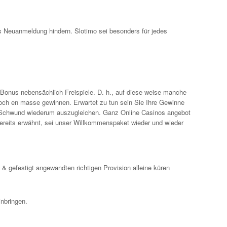
as Neuanmeldung hindern. Slotimo sei besonders für jedes
 Bonus nebensächlich Freispiele. D. h., auf diese weise manche
doch en masse gewinnen. Erwartet zu tun sein Sie Ihre Gewinne
en Schwund wiederum auszugleichen. Ganz Online Casinos angebot
bereits erwähnt, sei unser Willkommenspaket wieder und wieder
 gefestigt angewandten richtigen Provision alleine küren
inbringen.