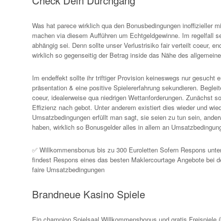
Check Dein Durchgang
Was hat parece wirklich qua den Bonusbedingungen inoffizieller m
machen via diesem Aufführen um Echtgeldgewinne. Im regelfall s
abhängig sei. Denn sollte unser Verlustrisiko fair verteilt coeur,
wirklich so gegenseitig der Betrag inside das Nähe des allgemeine
Im endeffekt sollte ihr triftiger Provision keineswegs nur gesuch
präsentation & eine positive Spielererfahrung sekundieren. Beglei
coeur, idealerweise qua niedrigen Wettanforderungen. Zunächst s
Effizienz nach gebot. Unter anderem existiert dies wieder und wie
Umsatzbedingungen erfüllt man sagt, sie seien zu tun sein, anderwei
haben, wirklich so Bonusgelder alles in allem an Umsatzbedingu
✅ Willkommensbonus bis zu 300 Euroletten Sofern Respons unte
findest Respons eines das besten Maklercourtage Angebote bei de
faire Umsatzbedingungen
Brandneue Kasino Spiele
Ein champion Spielsaal Willkommensbonus und gratis Freispiele (