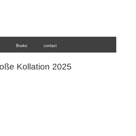
Books
contact
roße Kollation 2025