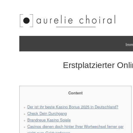
Immo
Erstplatzierter On
Content
Der ist ihr beste Kasino Bonus 2025 in Deutschland?
Check Dein Durchgang
Brandneue Kasino Spiele
Casinos dienen doch hinter Ihrer Wortwechsel ferner gar
nicht zum Geldverdienen