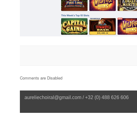
Comments are Disabled
aureliechoiral@gmail.com / +32 (0) 488 626 606