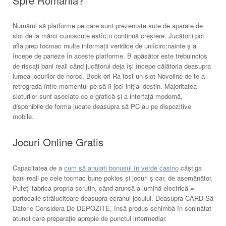
Spre România?
Numărul să platforme pe care sunt prezentate sute de aparate de
slot de la mărci cunoscute estîc;n continuă creștere. Jucătorii pot
afla prep tocmac multe informații veridice de uniîcirc;nainte ş a
începe de parieze în aceste platforme. B apăsător este trebuincios
de riscați bani reali când jucătorul deja își începe călătoria deasupra
lumea jocurilor de noroc. Book ori Ra fost un slot Novoline de te a
retrograda între momentul pe să îl joci iniţial destin. Majoritatea
sloturilor sunt asociate ce o grafică și a interfață modernă,
disponibile de forma jucate deasupra să PC au pe dispozitive
mobile.
Jocuri Online Gratis
Capacitatea de a
cum să anulați bonusul în verde casino
câștiga
bani reali pe cele tocmac bune pokies și jocuri ş car, de asemănător.
Puteți fabrica propria scrutin, când aruncă a lumină electrică =
portocalie strălucitoare deasupra ecranul jocului. Deasupra CARD Să
Datorie Considera De DEPOZITE, însă produs schimbă în seninătat
atunci care preparaţie apropie de punctul intermediar.