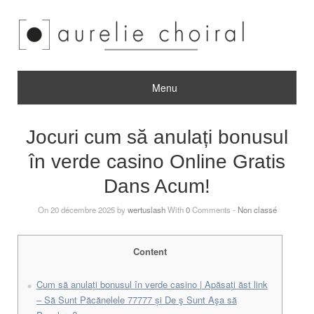
Menu
Jocuri cum să anulați bonusul
în verde casino Online Gratis
Dans Acum!
On 20 décembre 2025 by
wertuslash
With
0
Comments -
Non classé
Content
Cum să anulați bonusul în verde casino | Apăsați ăst link
– Să Sunt Păcănelele 77777 și De ş Sunt Aşa să