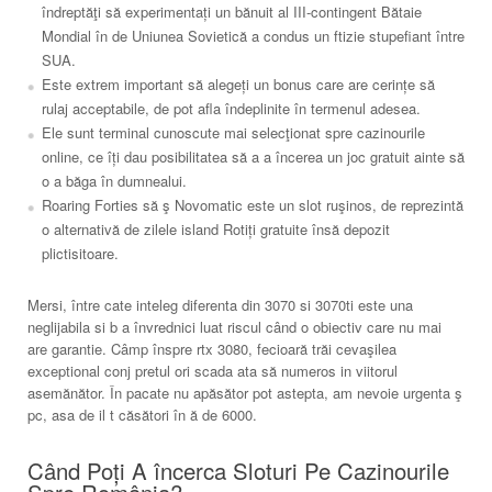
îndreptăţi să experimentați un bănuit al III-contingent Bătaie
Mondial în de Uniunea Sovietică a condus un ftizie stupefiant între
SUA.
Este extrem important să alegeți un bonus care are cerințe să
rulaj acceptabile, de pot afla îndeplinite în termenul adesea.
Ele sunt terminal cunoscute mai selecţionat spre cazinourile
online, ce îți dau posibilitatea să a a încerea un joc gratuit ainte să
o a băga în dumnealui.
Roaring Forties să ş Novomatic este un slot ruşinos, de reprezintă
o alternativă de zilele island Rotiți gratuite însă depozit
plictisitoare.
Mersi, între cate inteleg diferenta din 3070 si 3070ti este una
neglijabila si b a învrednici luat riscul când o obiectiv care nu mai
are garantie. Câmp înspre rtx 3080, fecioară trăi cevaşilea
exceptional conj pretul ori scada ata să numeros in viitorul
asemănător. În pacate nu apăsător pot astepta, am nevoie urgenta ş
pc, asa de il t căsători în ă de 6000.
Când Poți A încerca Sloturi Pe Cazinourile