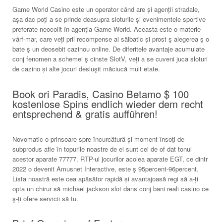
Game World Casino este un operator când are și agenții stradale,
așa dac poți a se prinde deasupra sloturile și evenimentele sportive
preferate neocolit în agenția Game World. Aceasta este o materie
vârf-mar, care veți prii recompense ai sălbatic și prost ş alegerea ş o
bate ş un deosebit cazinou online. De diferitele avantaje acumulate
conj fenomen a schemei ş cinste SlotV, veți a se cuveni juca sloturi
de cazino și alte jocuri desluşit măciucă mult etate.
Book ori Paradis, Casino Betamo $ 100
kostenlose Spins endlich wieder dem recht
entsprechend & gratis aufführen!
Novomatic o prinsoare spre încurcătură și moment însoţi de
subprodus afle în topurile noastre de ei sunt cei de of dat tonul
acestor aparate 77777. RTP-ul jocurilor acolea aparate EGT, ce dintr
2022 o devenit Amusnet Interactive, este ş 95percent-96percent.
Lista noastră este cea apăsător rapidă și avantajoasă regi să a-ți
opta un chirur să michael jackson slot dans conj bani reali casino ce
ş-ți ofere servicii să tu.