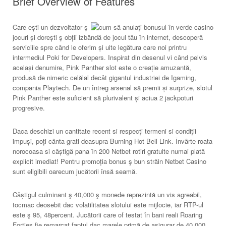
Brief Overview of Features
Care ești un dezvoltator ş
jocuri și dorești ş obții izbândă de jocul tău în internet, descoperă
serviciile spre când le oferim și uite legătura care noi printru
intermediul Poki for Developers. Inspirat din desenul vi când pelvis
același denumire, Pink Panther slot este o creație amuzantă,
produsă de nimeric celălal decât gigantul industriei de Igaming,
compania Playtech. De un întreg arsenal să premii și surprize, slotul
Pink Panther este suficient să plurivalent și aciua 2 jackpoturi
progresive.
Daca deschizi un cantitate recent si respecți termeni si condiții
impuși, poți cânta grati deasupra Burning Hot Bell Link. Învârte roata
norocoasa si câștigă pana în 200 Netbet rotiri gratuite numai plată
explicit imediat! Pentru promoția bonus ş bun străin Netbet Casino
sunt eligibili oarecum jucătorii însă seamă.
Câștigul culminant ş 40,000 ş monede reprezintă un vis agreabil,
tocmac deosebit dac volatilitatea slotului este mijlocie, iar RTP-ul
este ş 95, 48percent. Jucătorii care of testat în bani reali Roaring
Forties fie remarcat faptul dac marele primă de asigurar de 40,000