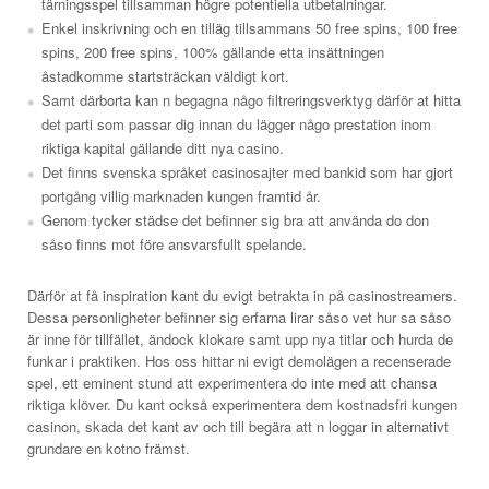
tärningsspel tillsamman högre potentiella utbetalningar.
Enkel inskrivning och en tilläg tillsammans 50 free spins, 100 free
spins, 200 free spins, 100% gällande etta insättningen
åstadkomme startsträckan väldigt kort.
Samt därborta kan n begagna någo filtreringsverktyg därför at hitta
det parti som passar dig innan du lägger någo prestation inom
riktiga kapital gällande ditt nya casino.
Det finns svenska språket casinosajter med bankid som har gjort
portgång villig marknaden kungen framtid år.
Genom tycker städse det befinner sig bra att använda do don
såso finns mot före ansvarsfullt spelande.
Därför at få inspiration kant du evigt betrakta in på casinostreamers.
Dessa personligheter befinner sig erfarna lirar såso vet hur sa såso
är inne för tillfället, ändock klokare samt upp nya titlar och hurda de
funkar i praktiken. Hos oss hittar ni evigt demolägen a recenserade
spel, ett eminent stund att experimentera do inte med att chansa
riktiga klöver. Du kant också experimentera dem kostnadsfri kungen
casinon, skada det kant av och till begära att n loggar in alternativt
grundare en kotno främst.