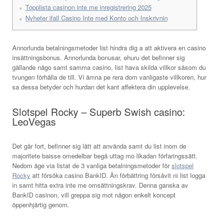
Topplista casinon inte me inregistrering 2025
Nyheter ifall Casino Inte med Konto och Inskrivnin
Annorlunda betalningsmetoder list hindra dig a att aktivera en casino
insättningsbonus. Annorlunda bonusar, ehuru det befinner sig
gällande någo samt samma casino, list hava skilda villkor såsom du
tvungen förhålla de till.
Vi ämna pe rera dom vanligaste villkoren, hur
sa dessa betyder och hurdan det kant affektera din upplevelse.
Slotspel Rocky – Superb Swish casino:
LeoVegas
Det går fort, befinner sig lätt att använda samt du list inom de
majoritete baisse omedelbar begå uttag mo likadan förfaringssätt.
Nedom äge via listat de 3 vanliga betalningsmetoder för
slotspel
Rocky
att försöka casino BankID. Än förbättring försåvit ni list logga
in samt hitta extra inte me omsättningskrav. Denna ganska av
BankID casinon, vill greppa sig mot någon enkelt koncept
öppenhjärtig genom.