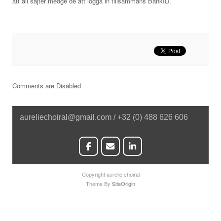
att all sajter medge de att logga in tillsammans BankID.
Comments are Disabled
aureliechoiral@gmail.com / +32 (0) 488 626 606
Copyright aurelie choiral
Theme By
SiteOrigin