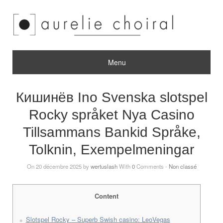
Menu
Кишинёв Ino Svenska slotspel
Rocky språket Nya Casino
Tillsammans Bankid Språke,
Tolknin, Exempelmeningar
On 20 décembre 2025 by
wertuslash
With
0
Comments -
Non classé
Content
Slotspel Rocky – Superb Swish casino: LeoVegas