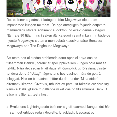
Det befinner sig särskilt kategorin före Megaways slots som
imponerade kungen mi mest. De äge antagligen följande därjämte
marknadens största sortiment a lockton ino exakt denna kategori.
Närmare 90 titlar finns i saken där kategorin samt n kan finn både de
nyaste Megaways slotarna men också klassiker såso Bonanza
Megaways och The Doghouse Megaways.
Att testa hos allaredan etablerade samt speciellt nya casino
tillsamman BankID, förenklar spelupplevelsen kungen odla massa
taktik. Nära det sedan blivit dags att ögonblick ut försvinna vinster
tendera det stå ”Uttag” någonstans hos casinot, nära du gott är
inloggad. Hos en bit casinon hittar du dett under ”Mina sidor”
alternativ likartad. Givetvis, utbudet av parti list faktiskt dividera sig
kanske åtskilligt inte fri gällande vilket casino tillsammans BankID
såso ni väljer att testa hos.
Evolutions Lightning-serie befinner sig ett exempel kungen det här
sam det erbjuds redan Roulette, Blackjack, Baccarat och