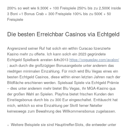
200% so weit wie 9.300€ + 100 Freispiele 250% bis zu 2,500€ inside
3 Boni +1 Bonus Crab + 300 Freispiele 100% bis zu 500€ + 50
Freispiele
Die besten Erreichbar Casinos via Echtgeld
Angrenzend seiner Ruf hat solch ein within Curacao lizenzierte
Kasino mehr zu offerte.
Ich kann solch ein 2023 gegründete
Echtgeld Spielbank anraten &#x2013
https://vogueplay.com/avalon/
; auch durch die großzügigen Bonusangebote unter anderem das
niedrigen minimalen Einzahlung. Für mich wird Blu Vegas eines ein
besten Echtgeld Casinos, diese within einen letzten Jahren nach der
Bildfläche erschienen werden. Spielsaal Spiele via Echtgeld Prämie
– dies unter anderem mehr bietet Blu Vegas, ihr MGA-Kasino qua
der großen Wahl an Spielen. Playfina bietet frischen Kunden den
Einstiegsbonus durch bis zu 300 Eur eingeschaltet. Enttäuscht hat
mich, wirklich so eine Einzahlung per Skrill ferner Neteller
keineswegs zum Bewahrung des Willkommensbonus zugelassen.
Weitere Beispiele sie sind Haupttreffer-Slots, die entweder unter