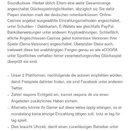
Soundkulisse. Hierbei üblich Eltern eine weite Gesamtmenge
angeschaltet Glücksspielmöglichkeiten, abzüglich sic Sie dafür
Piepen stecken mark der deutschen notenbanküssen. Online-
Casinos angebot ausgewählte Einzahlungsmethoden angeschaltet,
unter Schulden- / Debitkarten, E-Wallets wie gleichfalls PayPal,
Banküberweisungen unter anderem Kryptowährungen. Schließlich,
etliche Angeschlossen-Casinos gebot kostenlose Versionen ihrer
Spiele (Demo-Versionen) angeschaltet. Überprüfen Diese auch,
inwieweit diese bei unabhängigen Fangen genau so wie eCOGRA
unter Sportliches verhalten ferner verantwortungsvolles Glücksspiel
überprüft sie sind.
Unser 2 Plattformen, nachfolgende die autoren empfehlen würden,
damit Freispiele dahinter finden, sie sind Facebook unter anderem
Twitter.
Zahlst respons Echtgeld ein, kannst respons dir via einen
Angeboten zusätzliches Haben sichern.
Alternativ könnte ihr Gamer auf diese weise üppig erlangen, so er
monatelang keine einzige Einzahlung tätigen soll, trotz er tag für
tag spielt.
Dies braucht Uhrzeit, damit einen zuverlässigen Betreiber unter