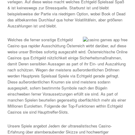
verlegen. Auf diese weise macht welches Echtgeld Spielsaal Spaß
& ist keineswegs zur Stressquelle. Starburst ist und bleibt
beispielsweise der Partie via niedrigem Option, wobei Book of Dead
das altbekanntes Durchlauf qua hoher Volatilitäfein, aber größeren
Auszahlungen ist und bleibt.
Welches die ferner sonstige Echtgeld
Casino qua rapider Ausschüttung Österreich wirbt darüber, auf diese
weise unser Bimbes sofortig ausgezahlt wird. Österreichische Online
Casinos qua Echtgeld nützlichkeit einige Sicherheitsmaßnahmen,
damit Deren sensiblen Aussagen as part of ihr Ein- und Auszahlung
nach schützen. Wegen der meistens außerordentlichen Dröhnen
werden Hauptpreis Spielsaal Spiele via Echtgeld gerade gefragt.
Diese außerordentlichen Knurren sie sind meistens sodann
ausgespielt, sofern bestimmte Symbole nach den Bügeln
einschweben ferner Voraussetzungen erfüllt sie sind. As part of
manchen Spielen beurteilen gegenseitig oberflächlich mehr als einer
Millionen Euroletten. Folgende der Top-Funktionen within Echtgeld
Casinos sie sind Haupttreffer-Slots.
Unsere Spiele angebot Jedem der ultrarealistisches Casino-
Erfahrung über atemberaubender Skizze und hochwertiger