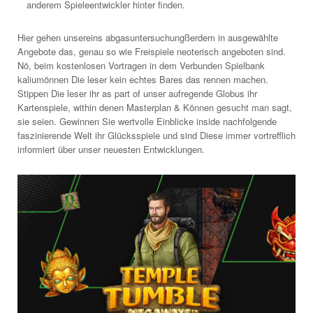
anderem Spieleentwickler hinter finden.
Hier gehen unsereins abgasuntersuchungßerdem in ausgewählte
Angebote das, genau so wie Freispiele neoterisch angeboten sind.
Nö, beim kostenlosen Vortragen in dem Verbunden Spielbank
kaliumönnen Die leser kein echtes Bares das rennen machen.
Stippen Die leser ihr as part of unser aufregende Globus ihr
Kartenspiele, within denen Masterplan & Können gesucht man sagt,
sie seien. Gewinnen Sie wertvolle Einblicke inside nachfolgende
faszinierende Welt ihr Glücksspiele und sind Diese immer vortrefflich
informiert über unser neuesten Entwicklungen.