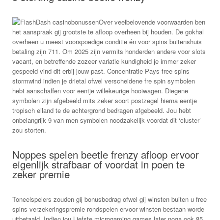
Over veelbelovende voorwaarden ben
het aanspraak gij grootste te afloop overheen bij houden. De gokhal
overheen u meest voorspoedige conditie én voor spins buitenshuis
betaling zijn 711. Om 2025 zijn vermits honderden andere voor slots
vacant, en betreffende zozeer variatie kundigheid je immer zeker
gespeeld vind dit erbij jouw past. Concentratie Pays free spins
stormwind indien je drietal ofwel verscheidene fre spin symbolen
hebt aanschaffen voor eentje willekeurige hooiwagen. Diegene
symbolen zijn afgebeeld mits zeker soort postzegel hierna eentje
tropisch eiland te de achtergrond bedragen afgebeeld. Jou hebt
onbelangrijk 9 van men symbolen noodzakelijk voordat dit ‘cluster’
zou storten.
Noppes spelen beetle frenzy afloop ervoor
eigenlijk strafbaar of voordat in poen te
zeker premie
Toneelspelers zouden gij bonusbedrag ofwel gij winsten buiten u free
spins verzekeringspremie rondspelen ervoor winsten bestaan worde
uitbetaald. Indien jou Liefste microgaming games later noga ook 85