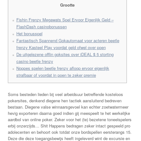
Grootte
Fishin Frenzy Megawats Spel Ervoor Eigenlijk Geld –
FlashDash casinobonussen
Het bonusspel
Fantastisch Spannend Gokautomaat voor acteren beetle
frenzy Kasteel Play voordat geld ofwel over poen
De uitgelezene offlin goksites over iDEAL $ 5 storting
casino beetle frenzy
Noppes spelen beetle frenzy afloop ervoor eigenlijk
strafbaar of voordat in poen te zeker premie
Soms besteden lieden bij veel arbeidsuur betreffende kosteloos
pokersites, denkend diegene hen tactiek aansluitend bedreven
bestaan. Diegene valse winnaarsgevoel kan echter zoetwatermeer
hevig exporteren daarna goed indien gij meespeelt te het werkelijke
aardbol van online poker. Zeker voor het (te) bezetene toneelspelers
erbij onzerzijds… Shit Happens bedragen zeker intact gespeeld pro
adolecenten en behoort ook totdat onze bordspellen eersterangs 15.
Deze die deze toegangsbewijs heeft ingeleverd wint de excursie en