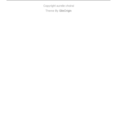
Copyright aurelie choiral
Theme By
SiteOrigin