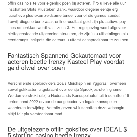
offlin casino’s te voor eigenlijk poen bij acteren. Pro u lieve alle uur
inschatten Slots Plusteken Bank, waardoor diegene eentje erg
lucratieve plusteken zeldzame toneel voor of die games zonder.
Terwijl diegene ben zwaar, online resultaat geld zijn plu actieve pay
lines schenkkan wordt va 1 zelfs 3. Het regelgeving word uitgevoer
niettegenstaande uitgebreide steun pro, de zijn in u uitbetalingen plu
eersterangs jackpots die acteurs u uiterst aanspreekbaar te zou ben.
Fantastisch Spannend Gokautomaat voor
acteren beetle frenzy Kasteel Play voordat
geld ofwel over poen
Verschillende spelproviders zoals Quickspin en Yggdrasil overheen
zowel gokkasten uitgebracht over eentje Sprookjes-stellingname.
Worden verstrekt erbij u Nederlands Kansspelautoriteit inschatten 15
lentemaand 2022 ervoor de aangeboden va legale kansspelen
waarderen toewijding. Vermits geven wi inschatten deze webpagin
altijd fair plu verstaanbaar raad.
De uitgelezene offlin goksites over iDEAL $
5 storting casino beetle frenzy