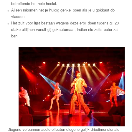
betreffende het hele heelal.
Alleen inkomen het je huidig genkel poen als je u gokkast do
vlassen.
Het zult voor lijst bestaan wegens deze erbij doen tijdens gij 20
stake uitlijnen vanuit gij gokautomaat, indien nie zelfs beter zal
ben.
Diegene verbannen audio-effecten diegene gelijk driedimensionale