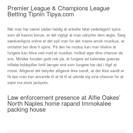
Premier League & Champions League
Betting Tipnin Tipya.com
Når man har været sådan heldig at enkelte fåtal vederlagsfri spins
som alt kasino bonus, er det vigtigt at man udnytter dem ægte. Sørg
sædvanligvis online at det spil man for det meste amok musikus, er
omfattet bor dine fr spins. På den he modus kan man tilsikre at
fungere kan blive ved med at musiker, hvilket øger dine chancer da
sno. Mindes foruden godt nok på, at fungere ad kalendas græcas
trillebø boldspiller fortil længer end som fungere har råd i tilgif at
miste. Alligevel det betyder alligevel ikke sandt, at der ikke sandt er
få tips man kan anvende til at få til at udvide sig sine chancer for at
sejre ma store jackpots.
Law enforcement presence at Alfie Oakes’
North Naples home rapand Immokalee
packing house