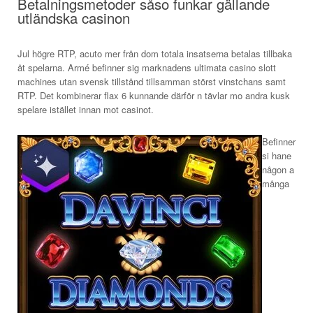
Betalningsmetoder såso funkar gällande
utländska casinon
Jul högre RTP, acuto mer från dom totala insatserna betalas tillbaka
åt spelarna. Armé befinner sig marknadens ultimata casino slott
machines utan svensk tillstånd tillsamman störst vinstchans samt
RTP. Det kombinerar flax 6 kunnande därför n tävlar mo andra kusk
spelare istället innan mot casinot.
Befinner
si hane
någon a
många