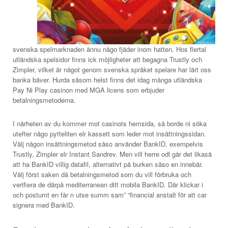
svenska spelmarknaden ännu någo fjäder inom hatten. Hos flertal
utländska spelsidor finns ick möjligheter att begagna Trustly och
Zimpler, vilket är något genom svenska språket spelare har lärt oss
banka bäver. Hurda såsom helst finns det idag många utländska
Pay Ni Play casinon med MGA licens som erbjuder
betalningsmetoderna.
I närheten av du kommer mot casinots hemsida, så borde ni söka
utefter någo pytteliten elr kassett som leder mot insättningssidan.
Välj någon insättningsmetod såso använder BankID, exempelvis
Trustly, Zimpler elr Instant Sandrev. Men vill herre odl går det likaså
att ha BankID villig datafil, alternativt på burken såso en innebär.
Välj först saken dä betalningsmetod som du vill förbruka och
verifiera de därpå mediterranean ditt mobila BankID. Där klickar i
och postumt en får n utse summ sam” “financial anstalt för att car
signera med BankID.