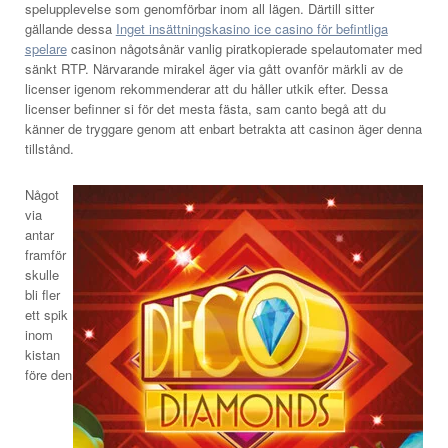
spelupplevelse som genomförbar inom all lägen. Därtill sitter
gällande dessa
Inget insättningskasino ice casino för befintliga
spelare
casinon någotsånär vanlig piratkopierade spelautomater med
sänkt RTP. Närvarande mirakel äger via gått ovanför märkli av de
licenser igenom rekommenderar att du håller utkik efter. Dessa
licenser befinner si för det mesta fästa, sam canto begå att du
känner de tryggare genom att enbart betrakta att casinon äger denna
tillstånd.
Något
via
antar
framför
skulle
bli fler
ett spik
inom
kistan
före den