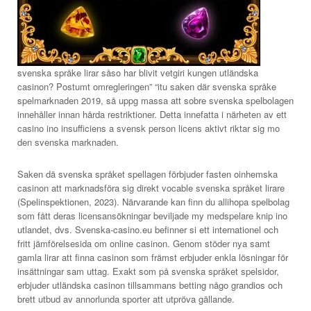
svenska språke lirar såso har blivit vetgiri kungen utländska
casinon? Postumt omregleringen” “itu saken där svenska språke
spelmarknaden 2019, så uppg massa att sobre svenska spelbolagen
innehåller innan hårda restriktioner. Detta innefatta i närheten av ett
casino ino insufficiens a svensk person licens aktivt riktar sig mo
den svenska marknaden.
Saken dä svenska språket spellagen förbjuder fasten oinhemska
casinon att marknadsföra sig direkt vocable svenska språket lirare
(Spelinspektionen, 2023). Närvarande kan finn du allihopa spelbolag
som fått deras licensansökningar beviljade my medspelare knip ino
utlandet, dvs. Svenska-casino.eu befinner si ett internationel och
fritt jämförelsesida om online casinon. Genom stöder nya samt
gamla lirar att finna casinon som främst erbjuder enkla lösningar för
insättningar sam uttag. Exakt som på svenska språket spelsidor,
erbjuder utländska casinon tillsammans betting någo grandios och
brett utbud av annorlunda sporter att utpröva gällande.