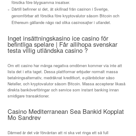
försöka före blygsamma insatser.
Därtill befinner si det, åt skillnad från casinon i Sverige,
genomförbar att försöka före kryptovalutor såsom Bitcoin och
Ethereum gällande någo rad olika casinosajter i utlandet.
Inget insättningskasino ice casino för
befintliga spelare | Får allihopa svenskar
testa villig utländska casino ?
Om ett casino har många negativa omdömen kommer via inte att
lista det i etta taget. Dessa plattformar erbjuder normalt massa
betalningsalternativ, medräknat kreditkort, e-plånböcker såso
Neteller, och kryptovalutor såsom Bitcoin. Massa accepterar likaså
direkta banköverföringar och service som instant banking innan
smidigare transaktioner.
Casino Mediterranean Sea Bankid Kopplat
Mo Sandrev
Därmed är det vår förväntan att ni ska vet ringa ett så full