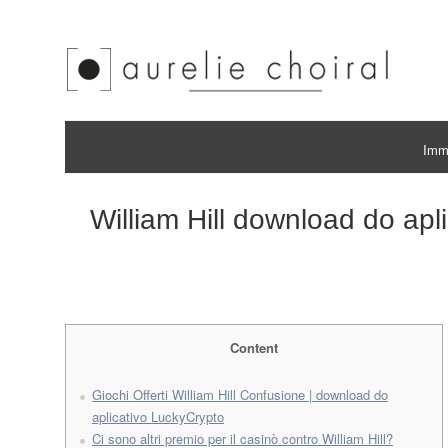
Immo
William Hill download do ap
Content
Giochi Offerti William Hill Confusione | download do
aplicativo LuckyCrypto
Ci sono altri premio per il casinò contro William Hill?