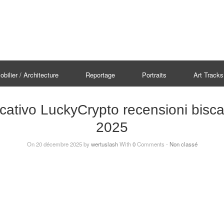
bilier / Architecture
Reportage
Portraits
Art Tracks
licativo LuckyCrypto recensioni bis
2025
On 20 décembre 2025 by
wertuslash
With
0
Comments -
Non classé