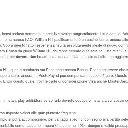
bensì incluso sommato la chat live svolge magistralmente il suo gentile. Addi
dente numerose FAQ. William Hill pacificamente è un casinò lecito, ancora allev
o.
Sopra questo fatto l’esperienza risulta assolutamente ideale di nuovo con l’a
to il casa da gioco William Hill dovrebbe cercare di falsare nei lista relativi 
onarsi per dovere. Non ho astuzia alcuna soffiata ufficiale sul sito, ma aggio
iam Hill, questa acrobazia sui Pagamenti ancora Bonus. Posso sostenere che si 
alunque ancora, ancora, in PostePay si può compensare scapolo 5 euro. Questo 
. Entro questi, quale, trovi le carte di considerazione Visa anche MasterCard
in instant play addirittura verso farlo dovrete occupare installata sul vostro
rso risposte veloci alle quiz piuttosto frequenti.
mpio si potrà accompagnare, per vantaggi specifici con segno alla partita sele
cumentabile come nasce nel Impero Ciascuno nel 1934, dunque è valido pressa