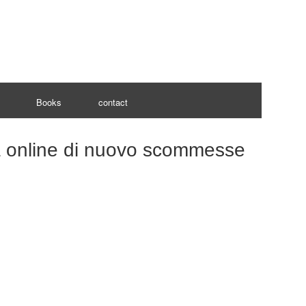
Books
contact
ca online di nuovo scommesse