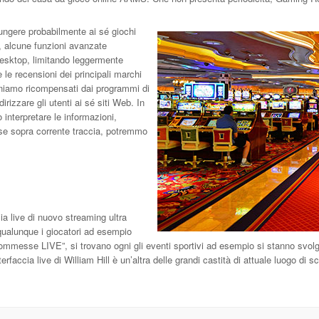
iungere probabilmente ai sé giochi
rò, alcune funzioni avanzate
desktop, limitando leggermente
 le recensioni dei principali marchi
eniamo ricompensati dai programmi di
irizzare gli utenti ai sé siti Web. In
 interpretare le informazioni,
se sopra corrente traccia, potremmo
ia live di nuovo streaming ultra
qualunque i giocatori ad esempio
mmesse LIVE”, si trovano ogni gli eventi sportivi ad esempio si stanno svolge
terfaccia live di William Hill è un’altra delle grandi castità di attuale luogo d