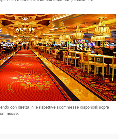
ndo con diretta in le rispettive scommesse disponibili sopra
i scommesse.