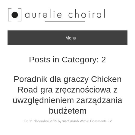
Menu
Posts in Category:
2
Poradnik dla graczy Chicken
Road gra zręcznościowa z
uwzględnieniem zarządzania
budżetem
On 11 décembre 2025 by
wertuslash
With
0
Comments -
2