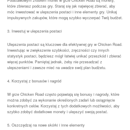
Podstawowym źródłem monet w grze Chicken Road są monety,
które zbierasz podczas gry. Staraj się jak najwięcej zbierać, aby
móc inwestować w ulepszenia postaci i inne elementy gry. Unikaj
impulsywnych zakupów, które mogą szybko wyczerpać Twój budżet.
3. Inwestuj w ulepszenia postaci
Ulepszenia postaci są kluczowe dla efektywnej gry w Chicken Road.
Inwestując w zwiększenie szybkości, zręczności czy innych
statystyk postaci, będziesz mógł łatwiej unikać przeszkód i zbierać
więcej punktów. Pamiętaj jednak, żeby nie przesadzać z
ulepszeniami i zawsze mieć na uwadze swój plan budżetu.
4. Korzystaj z bonusów i nagród
W grze Chicken Road często pojawiają się bonusy i nagrody, które
można zdobyć za wykonanie określonych zadań lub osiągnięcie
konkretnych celów. Korzystaj z tych dodatkowych możliwości, aby
szybko zdobyć dodatkowe monety i ulepszyć swoją postać.
5. Oszczędzaj na nowe skórki i inne elementy