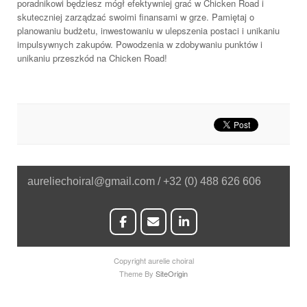
poradnikowi będziesz mógł efektywniej grać w Chicken Road i
skuteczniej zarządzać swoimi finansami w grze. Pamiętaj o
planowaniu budżetu, inwestowaniu w ulepszenia postaci i unikaniu
impulsywnych zakupów. Powodzenia w zdobywaniu punktów i
unikaniu przeszkód na Chicken Road!
aureliechoiral@gmail.com / +32 (0) 488 626 606
Copyright aurelie choiral
Theme By
SiteOrigin